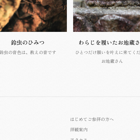
鈴虫のひみつ
わらじを履いた
お地蔵
鈴虫の音色は、教えの音です
ひとつだけ願いを叶えに来てく
お地蔵さん
はじめてご参拝の方へ
拝観案内
アクセス