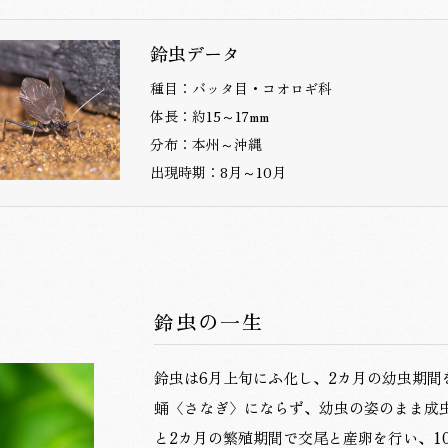
鈴虫データ
種目：バッタ目・コオロギ科
体長：約15～17mm
分布：本州～沖縄
出現時期：8月～10月
鈴虫の一生
鈴虫は6月上旬にふ化し、2カ月の幼虫期
蛹〈さなぎ〉にならず、幼虫の姿のまま成
と2カ月の繁殖期間で交尾と産卵を行い、1