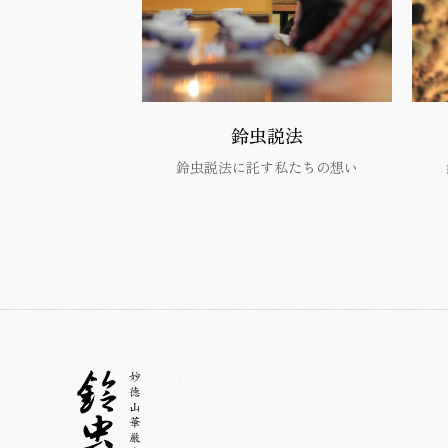
鈴虫説法
鈴虫説法に託す私たちの想い